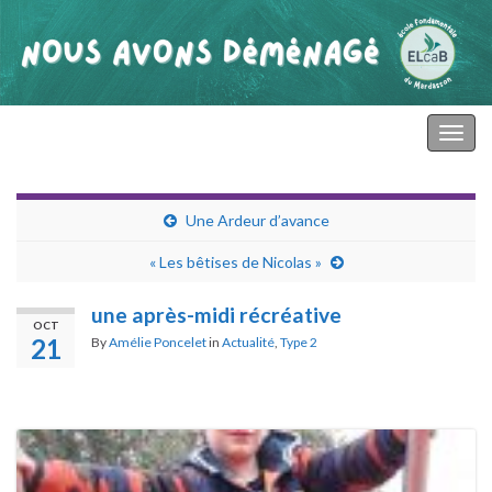
primaire mardasson
Togg
navig
Une Ardeur d’avance
« Les bêtises de Nicolas »
une après-midi récréative
OCT
21
By
Amélie Poncelet
in
Actualité
,
Type 2