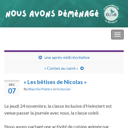
primaire mardasson
Togg
navig
une après-midi récréative
« Contes au carré »
« Les bêtises de Nicolas »
DÉC
07
By
Blanche Pieters
in
Inclusion
Le jeudi 24 novembre, la classe inclusive d’Heinstert est
venue passer la journée avec nous, la classe soleil.
Nous avons partagé une activité de cuisine animée par