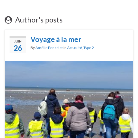
Author's posts
Voyage à la mer
JUIN
26
By
Amélie Poncelet
in
Actualité
,
Type 2