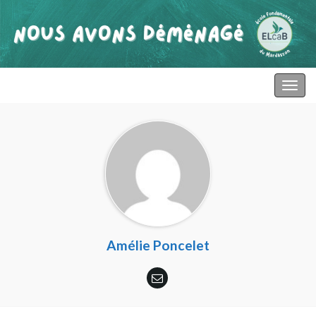
primaire mardasson
Togg
navig
Amélie Poncelet