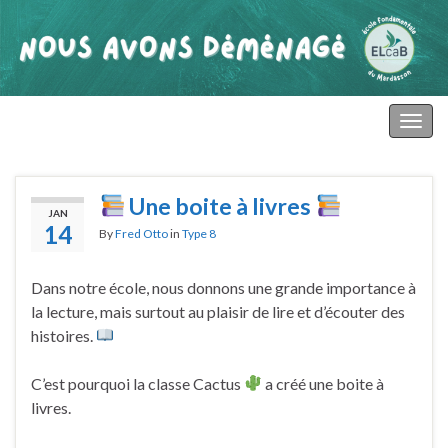
primaire mardasson
Togg
navig
Une boite à livres
JAN
14
By
Fred Otto
in
Type 8
Dans notre école, nous donnons une grande importance à
la lecture, mais surtout au plaisir de lire et d’écouter des
histoires.
C’est pourquoi la classe Cactus
a créé une boite à
livres.