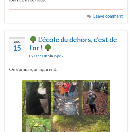
Leave comment
L’école du dehors, c’est de
DÉC
15
l’or !
By
Fred Otto
in
Type 2
On s’amuse, on apprend.