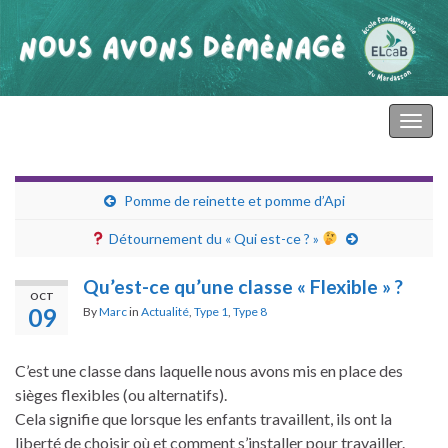
primaire mardasson
Togg
navig
Pomme de reinette et pomme d’Api
Détournement du « Qui est-ce ? »
Qu’est-ce qu’une classe « Flexible » ?
OCT
09
By
Marc
in
Actualité
,
Type 1
,
Type 8
C’est une classe dans laquelle nous avons mis en place des
sièges flexibles (ou alternatifs).
Cela signifie que lorsque les enfants travaillent, ils ont la
liberté de choisir où et comment s’installer pour travailler.