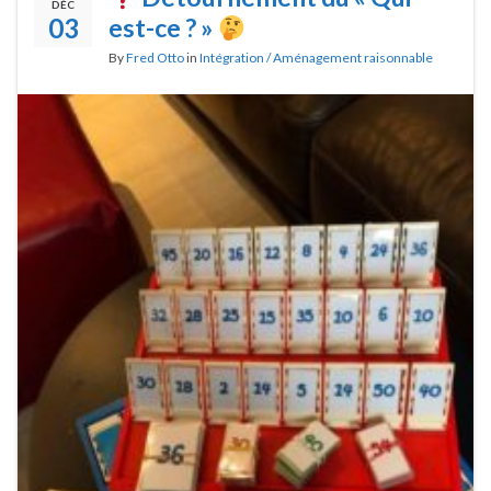
DÉC
03
est-ce ? »
By
Fred Otto
in
Intégration / Aménagement raisonnable