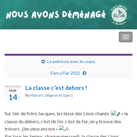
primaire mardasson
Togg
navig
La peinture avec le corps.
Fancy Fair 2022
La classe c’est dehors !
MAR
14
By
Manon Collignon
in
Type 1
Sur l’air de frère Jacques, la classe des Lions chante :
« la
classe du dehors, c’est de l’or, c’est de l’or, on y trouve des
trésors , j’en veux encore «
.
Par tous les temps, chaque mercredi, la classe des Lions