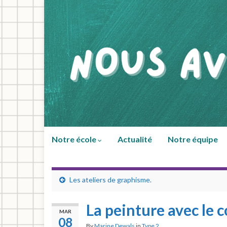
Notre école
Actualité
Notre équipe
Les ateliers de graphisme.
La peinture avec le c
MAR
08
By
Marine Dewals
in
Type 2