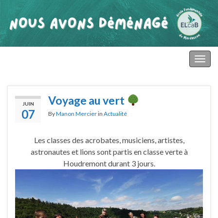
primaire mardasson
Togg
navig
Voyage au vert
JUIN
07
By
Manon Mercier
in
Actualité
Les classes des acrobates, musiciens, artistes,
astronautes et lions sont partis en classe verte à
Houdremont durant 3 jours.