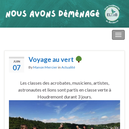
primaire mardasson
Togg
navig
Voyage au vert
JUIN
07
By
Manon Mercier
in
Actualité
Les classes des acrobates, musiciens, artistes,
astronautes et lions sont partis en classe verte à
Houdremont durant 3 jours.