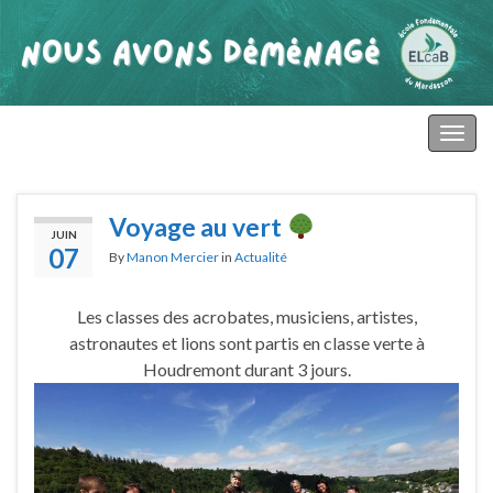
primaire mardasson
Togg
navig
Voyage au vert
JUIN
07
By
Manon Mercier
in
Actualité
Les classes des acrobates, musiciens, artistes,
astronautes et lions sont partis en classe verte à
Houdremont durant 3 jours.